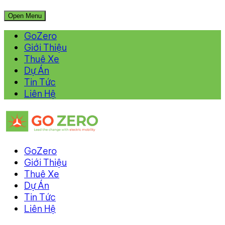
Open Menu
GoZero
Giới Thiệu
Thuê Xe
Dự Án
Tin Tức
Liên Hệ
GoZero
Giới Thiệu
Thuê Xe
Dự Án
Tin Tức
Liên Hệ