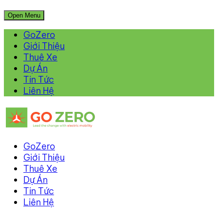
Open Menu
GoZero
Giới Thiệu
Thuê Xe
Dự Án
Tin Tức
Liên Hệ
GoZero
Giới Thiệu
Thuê Xe
Dự Án
Tin Tức
Liên Hệ