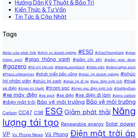
Hướng Dẫn Kỹ Thuật & Bảo Trì
Kiến Thức & Tư Vấn
Tin Tức & Cập Nhật
Tags
#ESG
#báo cáo phát thải
#dịch vụ doanh nghiệp
#GiaoThongXanh
#giao
#giao thông xanh
#giảm chi phí
thông sạch
#giảm gián đoạn
#gozero
#hỗ trợ tận nơi
#NangLuongSach
#nhân viên
#năng lượng sạch
#phúc
#phát triển bền vững
#PhucLoiNhanVien
#phúc lợi doanh nghiệp
lợi nhân viên
#phúc lợi xanh
#thuê
#phúc lợi đi lại
#sạc điện mặt trời
#trạm sạc
xe điện
#trạm kỹ thuật
#trạm sạc điện mặt trời
#XeMayDien
#xe máy điện
#xe điện đi làm
#xe điện
#xe sạch
#zero carbon
Bảo vệ môi trường
Báo vệ môi trường
#điện mặt trời
Năng
ESG
Giảm phát thải
CC47
CSR
Carbon
lượng tái tạo
Solar power
Renewable energy
Điện mặt trời áp
VP
Vũ Phong
Vu Phong News