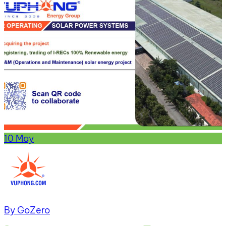
10
May
By GoZero