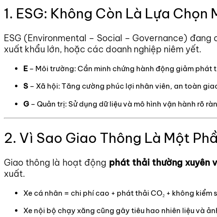
1. ESG: Không Còn Là Lựa Chọn
ESG (Environmental – Social – Governance) đang 
xuất khẩu lớn, hoặc các doanh nghiệp niêm yết.
E
– Môi trường: Cần minh chứng hành động giảm phát th
S
– Xã hội: Tăng cường phúc lợi nhân viên, an toàn gia
G
– Quản trị: Sử dụng dữ liệu và mô hình vận hành rõ rà
2. Vì Sao Giao Thông Là Một Ph
Giao thông là hoạt động
phát thải thường xuyên 
xuất.
Xe cá nhân = chi phí cao + phát thải CO₂ + không kiểm
Xe nội bộ chạy xăng cũng gây tiêu hao nhiên liệu và ả