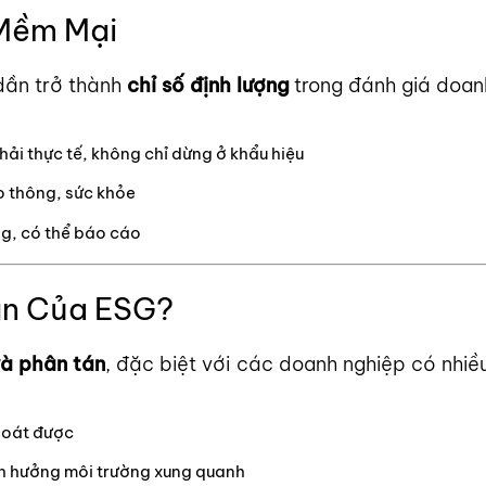
 Mềm Mại
dần trở thành
chỉ số định lượng
trong đánh giá doanh
ải thực tế, không chỉ dừng ở khẩu hiệu
o thông, sức khỏe
ng, có thể báo cáo
ần Của ESG?
và phân tán
, đặc biệt với các doanh nghiệp có nhiề
 soát được
nh hưởng môi trường xung quanh