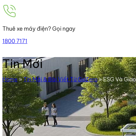
Thuê xe máy điện? Gọi ngay
1800 7171
Tin Mới
Home
»
Tin Mới & Bài Viết Từ GoZero
»
ESG Và Giao