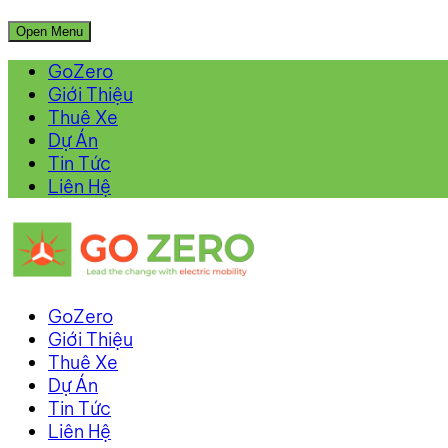
Open Menu
GoZero
Giới Thiệu
Thuê Xe
Dự Án
Tin Tức
Liên Hệ
GoZero
Giới Thiệu
Thuê Xe
Dự Án
Tin Tức
Liên Hệ