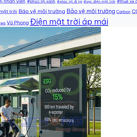
i nhân viên
#phúc lợi xanh
#thuê xe 
#phúc lợi đi lại
#sạc điện mặt trời
Bảo vệ môi trường
Báo vệ môi trường
C
mặt trời
Carbon
Điện mặt trời áp mái
Vũ Phong
ews