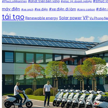
#phúc lợ
#phát triển bền vững
#PhucLoiNhanVien
#phúc lợi doanh nghiệp
máy điện
#xe điện đi làm
#điện 
#xe điện
#xe sạch
#zero carbon
tái tạo
VP
Solar power
Renewable energy
Vu Phong N