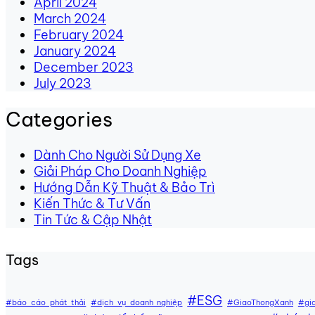
April 2024
March 2024
February 2024
January 2024
December 2023
July 2023
Categories
Dành Cho Người Sử Dụng Xe
Giải Pháp Cho Doanh Nghiệp
Hướng Dẫn Kỹ Thuật & Bảo Trì
Kiến Thức & Tư Vấn
Tin Tức & Cập Nhật
Tags
#ESG
#báo cáo phát thải
#dịch vụ doanh nghiệp
#GiaoThongXanh
#gi