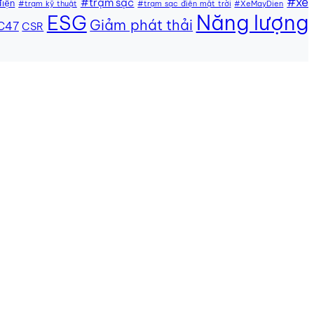
#xe
#trạm sạc
điện
#trạm kỹ thuật
#trạm sạc điện mặt trời
#XeMayDien
Năng lượng
ESG
Giảm phát thải
C47
CSR