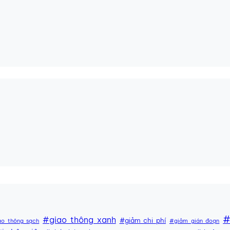
#
#giao thông xanh
#giảm chi phí
ao thông sạch
#giảm gián đoạn