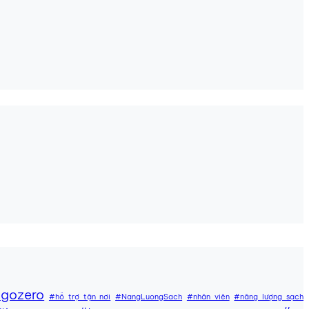
gozero
#hỗ trợ tận nơi
#NangLuongSach
#nhân viên
#năng lượng sạch