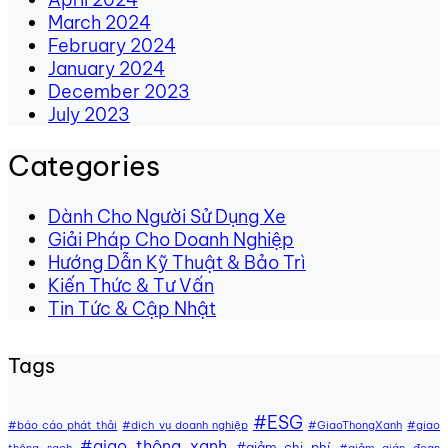
March 2024
February 2024
January 2024
December 2023
July 2023
Categories
Dành Cho Người Sử Dụng Xe
Giải Pháp Cho Doanh Nghiệp
Hướng Dẫn Kỹ Thuật & Bảo Trì
Kiến Thức & Tư Vấn
Tin Tức & Cập Nhật
Tags
#ESG
#báo cáo phát thải
#dịch vụ doanh nghiệp
#GiaoThongXanh
#giao
#giao thông xanh
#giảm chi phí
thông sạch
#giảm gián đoạn