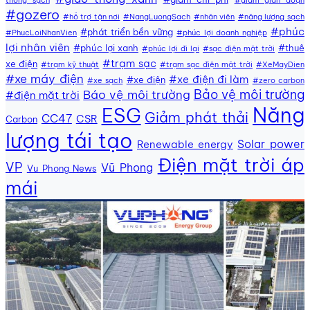
#gozero
#hỗ trợ tận nơi
#NangLuongSach
#nhân viên
#năng lượng sạch
#phúc
#phát triển bền vững
#PhucLoiNhanVien
#phúc lợi doanh nghiệp
lợi nhân viên
#phúc lợi xanh
#thuê
#phúc lợi đi lại
#sạc điện mặt trời
#trạm sạc
xe điện
#trạm kỹ thuật
#trạm sạc điện mặt trời
#XeMayDien
#xe máy điện
#xe điện đi làm
#xe điện
#xe sạch
#zero carbon
Bảo vệ môi trường
Báo vệ môi trường
#điện mặt trời
Năng
ESG
Giảm phát thải
CC47
CSR
Carbon
lượng tái tạo
Solar power
Renewable energy
Điện mặt trời áp
VP
Vũ Phong
Vu Phong News
mái