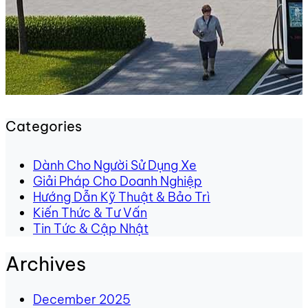
Categories
Dành Cho Người Sử Dụng Xe
Giải Pháp Cho Doanh Nghiệp
Hướng Dẫn Kỹ Thuật & Bảo Trì
Kiến Thức & Tư Vấn
Tin Tức & Cập Nhật
Archives
December 2025