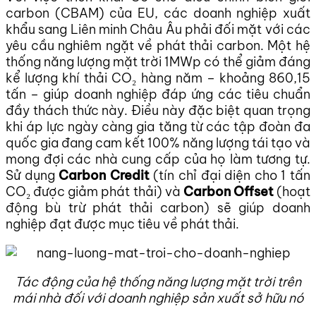
carbon (CBAM) của EU, các doanh nghiệp xuất
khẩu sang Liên minh Châu Âu phải đối mặt với các
yêu cầu nghiêm ngặt về phát thải carbon. Một hệ
thống năng lượng mặt trời 1MWp có thể giảm đáng
kể lượng khí thải CO₂ hàng năm – khoảng 860,15
tấn – giúp doanh nghiệp đáp ứng các tiêu chuẩn
đầy thách thức này. Điều này đặc biệt quan trọng
khi áp lực ngày càng gia tăng từ các tập đoàn đa
quốc gia đang cam kết 100% năng lượng tái tạo và
mong đợi các nhà cung cấp của họ làm tương tự.
Sử dụng
Carbon Credit
(tín chỉ đại diện cho 1 tấn
CO₂ được giảm phát thải) và
Carbon Offset
(hoạt
động bù trừ phát thải carbon) sẽ giúp doanh
nghiệp đạt được mục tiêu về phát thải.
Tác động của hệ thống năng lượng mặt trời trên
mái nhà đối với doanh nghiệp sản xuất sở hữu nó