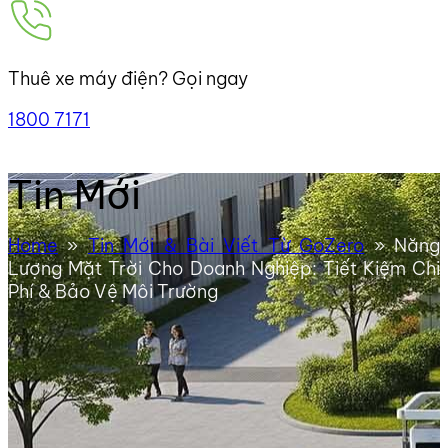
Thuê xe máy điện? Gọi ngay
1800 7171
Tin Mới
Home
»
Tin Mới & Bài Viết Từ GoZero
»
Năng
Lượng Mặt Trời Cho Doanh Nghiệp: Tiết Kiệm Chi
Phí & Bảo Vệ Môi Trường