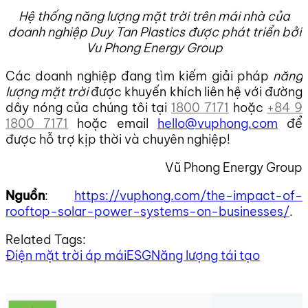
Hệ thống năng lượng mặt trời trên mái nhà của
doanh nghiệp Duy Tan Plastics được phát triển bởi
Vu Phong Energy Group
Các doanh nghiệp đang tìm kiếm giải pháp
năng
lượng mặt trời
được khuyến khích liên hệ với đường
dây nóng của chúng tôi tại
1800 7171
hoặc
+84 9
1800 7171
hoặc email
hello@vuphong.com
để
được hỗ trợ kịp thời và chuyên nghiệp!
Vũ Phong Energy Group
Nguồn
:
https://vuphong.com/the-impact-of-
rooftop-solar-power-systems-on-businesses/
.
Related Tags:
Điện mặt trời áp mái
ESG
Năng lượng tái tạo