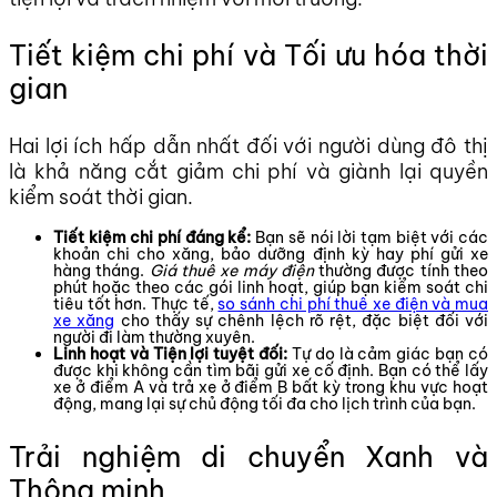
Tiết kiệm chi phí và Tối ưu hóa thời
gian
Hai lợi ích hấp dẫn nhất đối với người dùng đô thị
là khả năng cắt giảm chi phí và giành lại quyền
kiểm soát thời gian.
Tiết kiệm chi phí đáng kể:
Bạn sẽ nói lời tạm biệt với các
khoản chi cho xăng, bảo dưỡng định kỳ hay phí gửi xe
hàng tháng.
Giá thuê xe máy điện
thường được tính theo
phút hoặc theo các gói linh hoạt, giúp bạn kiểm soát chi
tiêu tốt hơn. Thực tế,
so sánh chi phí thuê xe điện và mua
xe xăng
cho thấy sự chênh lệch rõ rệt, đặc biệt đối với
người đi làm thường xuyên.
Linh hoạt và Tiện lợi tuyệt đối:
Tự do là cảm giác bạn có
được khi không cần tìm bãi gửi xe cố định. Bạn có thể lấy
xe ở điểm A và trả xe ở điểm B bất kỳ trong khu vực hoạt
động, mang lại sự chủ động tối đa cho lịch trình của bạn.
Trải nghiệm di chuyển Xanh và
Thông minh