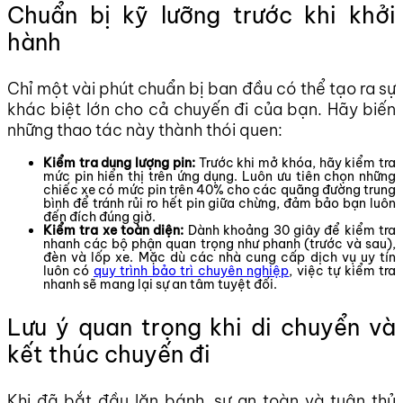
Chuẩn bị kỹ lưỡng trước khi khởi
hành
Chỉ một vài phút chuẩn bị ban đầu có thể tạo ra sự
khác biệt lớn cho cả chuyến đi của bạn. Hãy biến
những thao tác này thành thói quen:
Kiểm tra dung lượng pin:
Trước khi mở khóa, hãy kiểm tra
mức pin hiển thị trên ứng dụng. Luôn ưu tiên chọn những
chiếc xe có mức pin trên 40% cho các quãng đường trung
bình để tránh rủi ro hết pin giữa chừng, đảm bảo bạn luôn
đến đích đúng giờ.
Kiểm tra xe toàn diện:
Dành khoảng 30 giây để kiểm tra
nhanh các bộ phận quan trọng như phanh (trước và sau),
đèn và lốp xe. Mặc dù các nhà cung cấp dịch vụ uy tín
luôn có
quy trình bảo trì chuyên nghiệp
, việc tự kiểm tra
nhanh sẽ mang lại sự an tâm tuyệt đối.
Lưu ý quan trọng khi di chuyển và
kết thúc chuyến đi
Khi đã bắt đầu lăn bánh, sự an toàn và tuân thủ