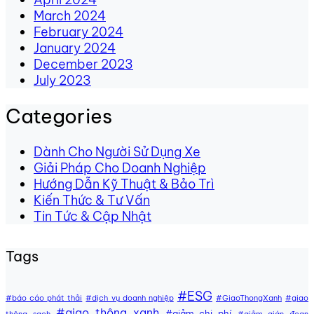
March 2024
February 2024
January 2024
December 2023
July 2023
Categories
Dành Cho Người Sử Dụng Xe
Giải Pháp Cho Doanh Nghiệp
Hướng Dẫn Kỹ Thuật & Bảo Trì
Kiến Thức & Tư Vấn
Tin Tức & Cập Nhật
Tags
#ESG
#báo cáo phát thải
#dịch vụ doanh nghiệp
#GiaoThongXanh
#giao
#giao thông xanh
#giảm chi phí
thông sạch
#giảm gián đoạn