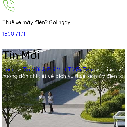
Thuê xe máy điện? Gọi ngay
1800 7171
Tin Mới
Home
»
Tin Mới & Bài Viết Từ GoZero
»
Lợi ích và
hướng dẫn chi tiết về dịch vụ thuê xe máy điện tại
chỗ