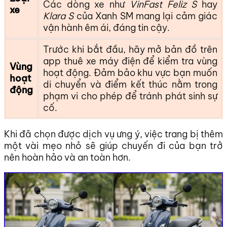
Các dòng xe như
VinFast Feliz S
hay
xe
Klara S
của Xanh SM mang lại cảm giác
vận hành êm ái, đáng tin cậy.
Trước khi bắt đầu, hãy mở bản đồ trên
app thuê xe máy điện để kiểm tra vùng
Vùng
hoạt động. Đảm bảo khu vực bạn muốn
hoạt
di chuyển và điểm kết thúc nằm trong
động
phạm vi cho phép để tránh phát sinh sự
cố.
Khi đã chọn được dịch vụ ưng ý, việc trang bị thêm
một vài mẹo nhỏ sẽ giúp chuyến đi của bạn trở
nên hoàn hảo và an toàn hơn.