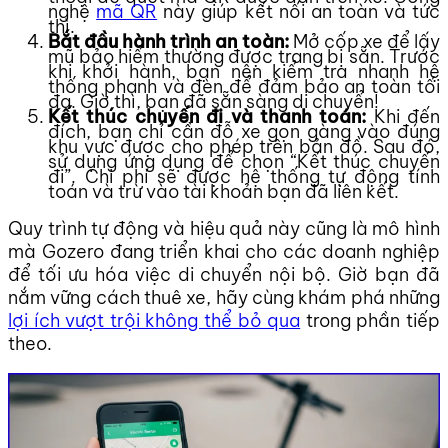
nghệ
mã QR
này giúp kết nối an toàn và tức
thì.
Bắt đầu hành trình an toàn:
Mở cốp xe để lấy
mũ bảo hiểm thường được trang bị sẵn. Trước
khi khởi hành, bạn nên kiểm tra nhanh hệ
thống phanh và đèn để đảm bảo an toàn tối
đa. Giờ thì, bạn đã sẵn sàng di chuyển!
Kết thúc chuyến đi và thanh toán:
Khi đến
đích, bạn chỉ cần đỗ xe gọn gàng vào đúng
khu vực được cho phép trên bản đồ. Sau đó,
sử dụng ứng dụng để chọn “Kết thúc chuyến
đi”. Chi phí sẽ được hệ thống tự động tính
toán và trừ vào tài khoản bạn đã liên kết.
Quy trình tự động và hiệu quả này cũng là mô hình
mà Gozero đang triển khai cho các doanh nghiệp
để tối ưu hóa việc di chuyển nội bộ. Giờ bạn đã
nắm vững cách thuê xe, hãy cùng khám phá những
lợi ích vượt trội không thể bỏ qua
trong phần tiếp
theo.