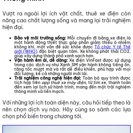
Vượt ra ngoài lợi ích vật chất, thuê xe điện còn
nâng cao chất lượng sống và mang lại trải nghiệm
hiện đại.
Bảo vệ môi trường sống:
Mỗi chuyến đi bằng xe điện là
một hành động thiết thực góp phần giảm thiểu ô nhiễm
không khí, một vấn đề sức khỏe được
Tổ chức Y tế Thế
giới (WHO)
đặc biệt quan tâm. Xe không phát thải CO2,
giúp xây dựng thành phố xanh sạch hơn.
Vận hành êm ái, dễ dàng:
Xe điện VinFast được sử dụng
trong các dịch vụ như Xanh SM vận hành không tiếng ồn,
tăng tốc mượt mà và rất dễ điều khiển, phù hợp với mọi
đối tượng, kể cả những người mới lái.
Trải nghiệm công nghệ hiện đại:
Toàn bộ quy trình được
tích hợp trên
app thuê xe máy điện
, từ tìm xe, thanh toán
đến xem lại lịch sử hành trình, mang đến một trải nghiệm
thông minh và liền mạch.
Với những lợi ích toàn diện này, câu hỏi tiếp theo là
nên chọn dịch vụ nào. Hãy cùng so sánh các lựa
chọn phổ biến trong chương tới.