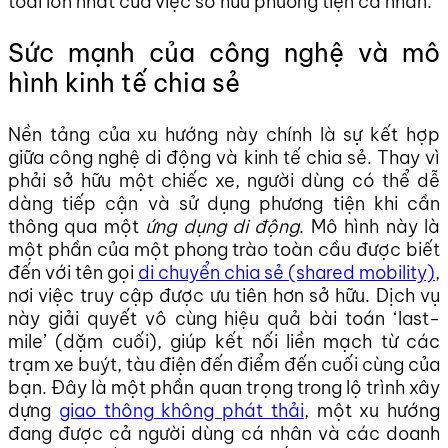
toái lớn nhất của việc sở hữu phương tiện cá nhân.
Sức mạnh của công nghệ và mô
hình kinh tế chia sẻ
Nền tảng của xu hướng này chính là sự kết hợp
giữa công nghệ di động và kinh tế chia sẻ. Thay vì
phải sở hữu một chiếc xe, người dùng có thể dễ
dàng tiếp cận và sử dụng phương tiện khi cần
thông qua một
ứng dụng di động
. Mô hình này là
một phần của một phong trào toàn cầu được biết
đến với tên gọi
di chuyển chia sẻ (shared mobility)
,
nơi việc truy cập được ưu tiên hơn sở hữu. Dịch vụ
này giải quyết vô cùng hiệu quả bài toán ‘last-
mile’ (dặm cuối), giúp kết nối liền mạch từ các
trạm xe buýt, tàu điện đến điểm đến cuối cùng của
bạn. Đây là một phần quan trọng trong lộ trình xây
dựng
giao thông không phát thải
, một xu hướng
đang được cả người dùng cá nhân và các doanh