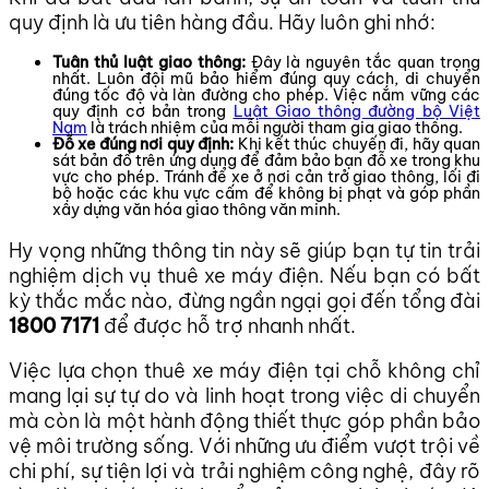
quy định là ưu tiên hàng đầu. Hãy luôn ghi nhớ:
Tuân thủ luật giao thông:
Đây là nguyên tắc quan trọng
nhất. Luôn đội mũ bảo hiểm đúng quy cách, di chuyển
đúng tốc độ và làn đường cho phép. Việc nắm vững các
quy định cơ bản trong
Luật Giao thông đường bộ Việt
Nam
là trách nhiệm của mỗi người tham gia giao thông.
Đỗ xe đúng nơi quy định:
Khi kết thúc chuyến đi, hãy quan
sát bản đồ trên ứng dụng để đảm bảo bạn đỗ xe trong khu
vực cho phép. Tránh để xe ở nơi cản trở giao thông, lối đi
bộ hoặc các khu vực cấm để không bị phạt và góp phần
xây dựng văn hóa giao thông văn minh.
Hy vọng những thông tin này sẽ giúp bạn tự tin trải
nghiệm dịch vụ thuê xe máy điện. Nếu bạn có bất
kỳ thắc mắc nào, đừng ngần ngại gọi đến tổng đài
1800 7171
để được hỗ trợ nhanh nhất.
Việc lựa chọn thuê xe máy điện tại chỗ không chỉ
mang lại sự tự do và linh hoạt trong việc di chuyển
mà còn là một hành động thiết thực góp phần bảo
vệ môi trường sống. Với những ưu điểm vượt trội về
chi phí, sự tiện lợi và trải nghiệm công nghệ, đây rõ