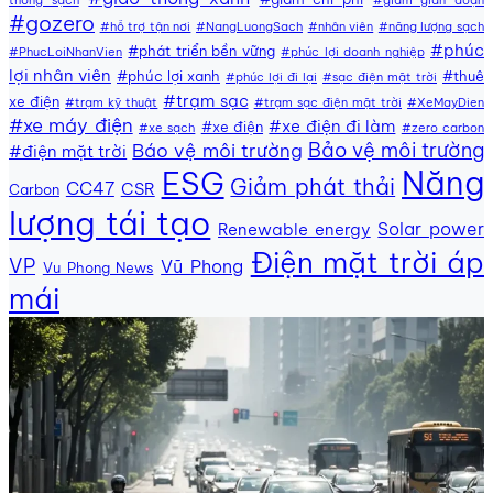
#gozero
#hỗ trợ tận nơi
#NangLuongSach
#nhân viên
#năng lượng sạch
#phúc
#phát triển bền vững
#PhucLoiNhanVien
#phúc lợi doanh nghiệp
lợi nhân viên
#phúc lợi xanh
#thuê
#phúc lợi đi lại
#sạc điện mặt trời
#trạm sạc
xe điện
#trạm kỹ thuật
#trạm sạc điện mặt trời
#XeMayDien
#xe máy điện
#xe điện đi làm
#xe điện
#xe sạch
#zero carbon
Bảo vệ môi trường
Báo vệ môi trường
#điện mặt trời
Năng
ESG
Giảm phát thải
CC47
CSR
Carbon
lượng tái tạo
Solar power
Renewable energy
Điện mặt trời áp
VP
Vũ Phong
Vu Phong News
mái