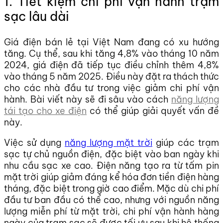
1. Tiết kiệm chi phí vận hành trạm
sạc lâu dài
Giá điện bán lẻ tại Việt Nam đang có xu hướng
tăng. Cụ thể, sau khi tăng 4,8% vào tháng 10 năm
2024, giá điện đã tiếp tục điều chỉnh thêm 4,8%
vào tháng 5 năm 2025. Điều này đặt ra thách thức
cho các nhà đầu tư trong việc giảm chi phí vận
hành. Bài viết này sẽ đi sâu vào cách
năng lượng
tái tạo cho xe điện
có thể giúp giải quyết vấn đề
này.
Việc sử dụng
năng lượng mặt trời
giúp các trạm
sạc tự chủ nguồn điện, đặc biệt vào ban ngày khi
nhu cầu sạc xe cao. Điện năng tạo ra từ tấm pin
mặt trời giúp giảm đáng kể hóa đơn tiền điện hàng
tháng, đặc biệt trong giờ cao điểm. Mặc dù chi phí
đầu tư ban đầu có thể cao, nhưng với nguồn năng
lượng miễn phí từ mặt trời, chi phí vận hành hàng
ngày của trạm sạc sẽ được tối ưu sau khi hệ thống