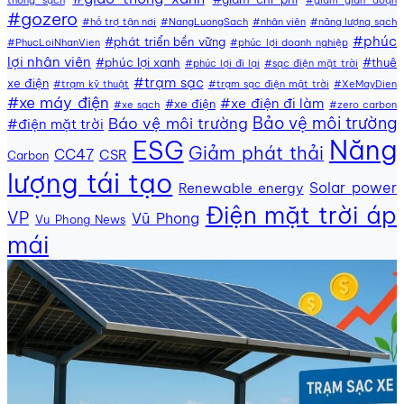
#gozero
#hỗ trợ tận nơi
#NangLuongSach
#nhân viên
#năng lượng sạch
#phúc
#phát triển bền vững
#PhucLoiNhanVien
#phúc lợi doanh nghiệp
lợi nhân viên
#phúc lợi xanh
#thuê
#phúc lợi đi lại
#sạc điện mặt trời
#trạm sạc
xe điện
#trạm kỹ thuật
#trạm sạc điện mặt trời
#XeMayDien
#xe máy điện
#xe điện đi làm
#xe điện
#xe sạch
#zero carbon
Bảo vệ môi trường
Báo vệ môi trường
#điện mặt trời
Năng
ESG
Giảm phát thải
CC47
CSR
Carbon
lượng tái tạo
Solar power
Renewable energy
Điện mặt trời áp
VP
Vũ Phong
Vu Phong News
mái