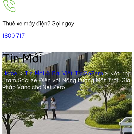
Thuê xe máy điện? Gọi ngay
1800 7171
Tin Mới
Home
»
Tin Mới & Bài Viết Từ GoZero
»
Kết hợp
Trạm Sạc Xe Điện với Năng Lượng Mặt Trời: Giải
Pháp Vàng cho Net Zero