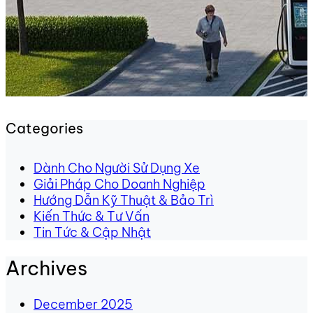
Categories
Dành Cho Người Sử Dụng Xe
Giải Pháp Cho Doanh Nghiệp
Hướng Dẫn Kỹ Thuật & Bảo Trì
Kiến Thức & Tư Vấn
Tin Tức & Cập Nhật
Archives
December 2025