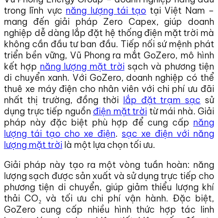
trong lĩnh vực
năng lượng tái tạo
tại Việt Nam –
mang đến giải pháp Zero Capex, giúp doanh
nghiệp dễ dàng lắp đặt hệ thống điện mặt trời mà
không cần đầu tư ban đầu. Tiếp nối sứ mệnh phát
triển bền vững, Vũ Phong ra mắt GoZero, mô hình
kết hợp
năng lượng mặt trời
sạch và phương tiện
di chuyển xanh. Với GoZero, doanh nghiệp có thể
thuê xe máy điện cho nhân viên với chi phí ưu đãi
nhất thị trường, đồng thời
lắp đặt trạm sạc
sử
dụng trực tiếp nguồn
điện mặt trời
từ mái nhà. Giải
pháp này đặc biệt phù hợp để cung cấp
năng
lượng tái tạo cho xe điện
.
sạc xe điện với năng
lượng mặt trời
là một lựa chọn tối ưu.
Giải pháp này tạo ra một vòng tuần hoàn: năng
lượng sạch được sản xuất và sử dụng trực tiếp cho
phương tiện di chuyển, giúp giảm thiểu lượng khí
thải CO₂ và tối ưu chi phí vận hành. Đặc biệt,
GoZero cung cấp nhiều hình thức hợp tác linh