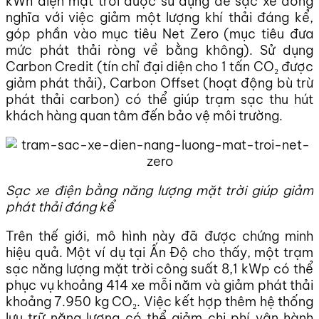
kWh điện mặt trời được sử dụng để sạc xe đồng
nghĩa với việc giảm một lượng khí thải đáng kể,
góp phần vào mục tiêu Net Zero (mục tiêu đưa
mức phát thải ròng về bằng không). Sử dụng
Carbon Credit (tín chỉ đại diện cho 1 tấn CO₂ được
giảm phát thải), Carbon Offset (hoạt động bù trừ
phát thải carbon) có thể giúp trạm sạc thu hút
khách hàng quan tâm đến bảo vệ môi trường.
Sạc xe điện bằng năng lượng mặt trời giúp giảm
phát thải đáng kể
Trên thế giới, mô hình này đã được chứng minh
hiệu quả. Một ví dụ tại Ấn Độ cho thấy, một trạm
sạc năng lượng mặt trời công suất 8,1 kWp có thể
phục vụ khoảng 414 xe mỗi năm và giảm phát thải
khoảng 7.950 kg CO₂. Việc kết hợp thêm hệ thống
lưu trữ năng lượng có thể giảm chi phí vận hành