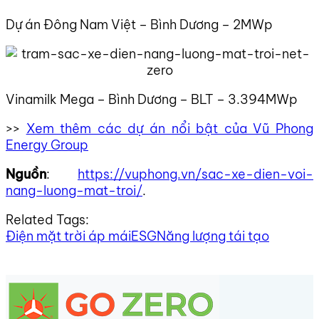
Dự án Đông Nam Việt – Bình Dương – 2MWp
Vinamilk Mega – Bình Dương – BLT – 3.394MWp
>>
Xem thêm các dự án nổi bật của Vũ Phong
Energy Group
Nguồn
:
https://vuphong.vn/sac-xe-dien-voi-
nang-luong-mat-troi/
.
Related Tags:
Điện mặt trời áp mái
ESG
Năng lượng tái tạo