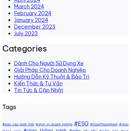
March 2024
February 2024
January 2024
December 2023
July 2023
Categories
Dành Cho Người Sử Dụng Xe
Giải Pháp Cho Doanh Nghiệp
Hướng Dẫn Kỹ Thuật & Bảo Trì
Kiến Thức & Tư Vấn
Tin Tức & Cập Nhật
Tags
#ESG
#báo cáo phát thải
#dịch vụ doanh nghiệp
#GiaoThongXanh
#giao
#giao thông xanh
#giảm chi phí
thông sạch
#giảm gián đoạn