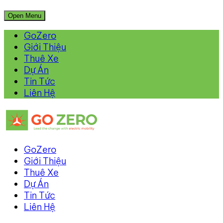
Open Menu
GoZero
Giới Thiệu
Thuê Xe
Dự Án
Tin Tức
Liên Hệ
GoZero
Giới Thiệu
Thuê Xe
Dự Án
Tin Tức
Liên Hệ