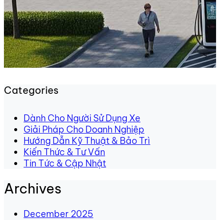
Categories
Dành Cho Người Sử Dụng Xe
Giải Pháp Cho Doanh Nghiệp
Hướng Dẫn Kỹ Thuật & Bảo Trì
Kiến Thức & Tư Vấn
Tin Tức & Cập Nhật
Archives
December 2025