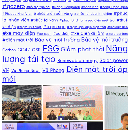
#gozero
#hỗ trợ tận nơi
#NangLuongSach
#nhân viên
#năng lượng sạch
#phúc
#phát triển bền vững
#PhucLoiNhanVien
#phúc lợi doanh nghiệp
lợi nhân viên
#phúc lợi xanh
#thuê
#phúc lợi đi lại
#sạc điện mặt trời
#trạm sạc
xe điện
#trạm kỹ thuật
#trạm sạc điện mặt trời
#XeMayDien
#xe máy điện
#xe điện đi làm
#xe điện
#xe sạch
#zero carbon
Bảo vệ môi trường
Báo vệ môi trường
#điện mặt trời
Năng
ESG
Giảm phát thải
CC47
CSR
Carbon
lượng tái tạo
Solar power
Renewable energy
Điện mặt trời áp
VP
Vũ Phong
Vu Phong News
mái