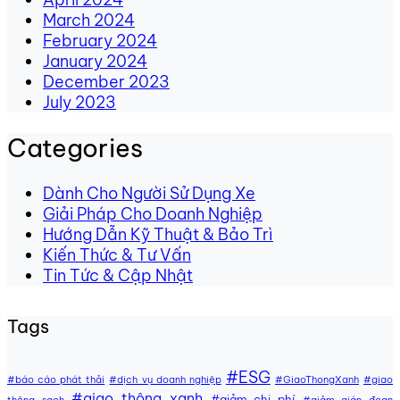
March 2024
February 2024
January 2024
December 2023
July 2023
Categories
Dành Cho Người Sử Dụng Xe
Giải Pháp Cho Doanh Nghiệp
Hướng Dẫn Kỹ Thuật & Bảo Trì
Kiến Thức & Tư Vấn
Tin Tức & Cập Nhật
Tags
#ESG
#báo cáo phát thải
#dịch vụ doanh nghiệp
#GiaoThongXanh
#giao
#giao thông xanh
#giảm chi phí
thông sạch
#giảm gián đoạn