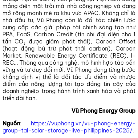
mảng điện mặt trời mái nhà công nghiệp và đang
mở rộng mạnh mẽ ra khu vực APAC. Không chỉ là
nhà đầu tư, Vũ Phong còn là đối tác chiến lược
cung cấp các giải pháp tài chính sáng tạo như
PPA, EaaS, Carbon Credit (tín chỉ đại diện cho 1
tấn CO₂ được giảm phát thải), Carbon Offset
(hoạt động bù trừ phát thải carbon), Carbon
Market, Renewable Energy Certificate (REC), I-
REC… Thông qua công nghệ, mô hình hợp tác bền
vững và tư duy đổi mới, Vũ Phong đang từng bước
khẳng định vị thế là đối tác
Ưu điểm và nhược
điểm của năng lượng tái tạo đáng tin cậy của
doanh nghiệp trong hành trình xanh hóa và phát
triển dài hạn.
Vũ Phong Energy Group
Nguồn
:
https://vuphong.vn/vu-phong-energy-
group-tai-solar-storage-live-philippines-2025/
.