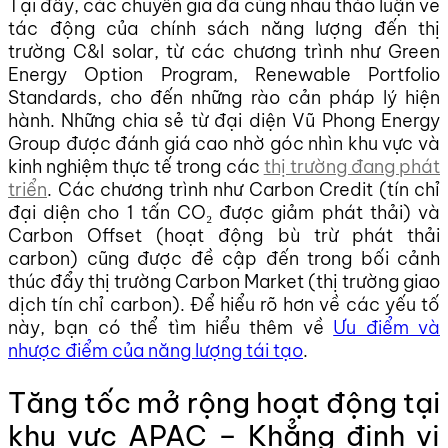
Tại đây, các chuyên gia đã cùng nhau thảo luận về
tác động của chính sách năng lượng đến thị
trường C&I solar, từ các chương trình như Green
Energy Option Program, Renewable Portfolio
Standards, cho đến những rào cản pháp lý hiện
hành. Những chia sẻ từ đại diện Vũ Phong Energy
Group được đánh giá cao nhờ góc nhìn khu vực và
kinh nghiệm thực tế trong các
thị trường đang phát
triển
. Các chương trình như Carbon Credit (tín chỉ
đại diện cho 1 tấn CO₂ được giảm phát thải) và
Carbon Offset (hoạt động bù trừ phát thải
carbon) cũng được đề cập đến trong bối cảnh
thúc đẩy thị trường Carbon Market (thị trường giao
dịch tín chỉ carbon). Để hiểu rõ hơn về các yếu tố
này, bạn có thể tìm hiểu thêm về
Ưu điểm và
nhược điểm của năng lượng tái tạo
.
Tăng tốc mở rộng hoạt động tại
khu vực APAC – Khẳng định vị