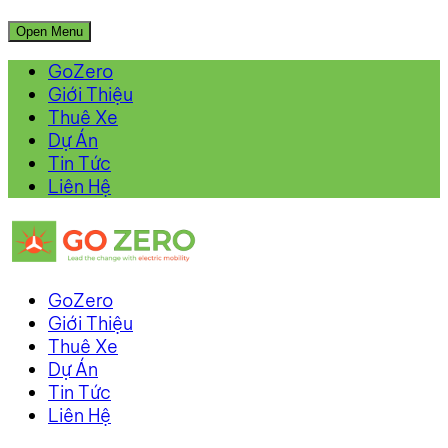
Open Menu
GoZero
Giới Thiệu
Thuê Xe
Dự Án
Tin Tức
Liên Hệ
GoZero
Giới Thiệu
Thuê Xe
Dự Án
Tin Tức
Liên Hệ