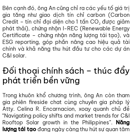
Bên cạnh đó, ông An cũng chỉ ra các yếu tố giá trị
gia tăng như giao dịch tín chỉ carbon (Carbon
Credit – tín chỉ đại diện cho 1 tấn CO₂ được giảm
phát thải), chứng nhận I-REC (Renewable Energy
Certificate – chứng nhận năng lượng tái tạo), và
ESG reporting, góp phần nâng cao hiệu quả tài
chính và khả năng thu hút đầu tư cho các dự án
C&I solar.
Đối thoại chính sách – thúc đẩy
phát triển bền vững
Trong khuôn khổ chương trình, ông An còn tham
gia phiên fireside chat cùng chuyên gia pháp lý
Atty. Celina R. Encarnacion, xoay quanh chủ đề
“Navigating policy shifts and market trends for C&I
Rooftop Solar growth in the Philippines”.
Năng
lượng tái tạo
đang ngày càng thu hút sự quan tâm