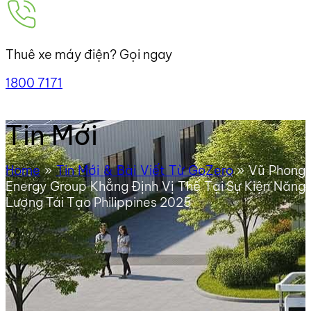
Thuê xe máy điện? Gọi ngay
1800 7171
Tin Mới
Home
»
Tin Mới & Bài Viết Từ GoZero
»
Vũ Phong
Energy Group Khẳng Định Vị Thế Tại Sự Kiện Năng
Lượng Tái Tạo Philippines 2025