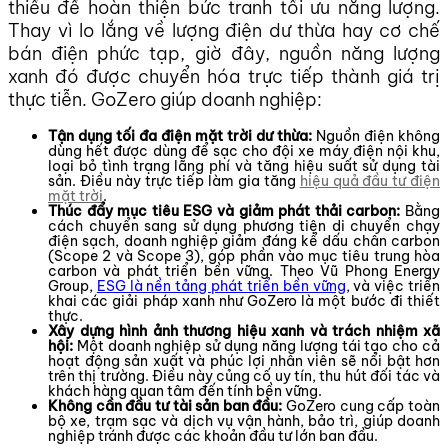
thiếu để hoàn thiện bức tranh tối ưu năng lượng.
Thay vì lo lắng về lượng điện dư thừa hay cơ chế
bán điện phức tạp, giờ đây, nguồn năng lượng
xanh đó được chuyển hóa trực tiếp thành giá trị
thực tiễn. GoZero giúp doanh nghiệp:
Tận dụng tối đa điện mặt trời dư thừa:
Nguồn điện không
dùng hết được dùng để sạc cho đội xe máy điện nội khu,
loại bỏ tình trạng lãng phí và tăng hiệu suất sử dụng tài
sản. Điều này trực tiếp làm gia tăng
hiệu quả đầu tư điện
mặt trời
.
Thúc đẩy mục tiêu ESG và giảm phát thải carbon:
Bằng
cách chuyển sang sử dụng phương tiện di chuyển chạy
điện sạch, doanh nghiệp giảm đáng kể dấu chân carbon
(Scope 2 và Scope 3), góp phần vào mục tiêu trung hòa
carbon và phát triển bền vững. Theo Vũ Phong Energy
Group,
ESG là nền tảng phát triển bền vững
, và việc triển
khai các giải pháp xanh như GoZero là một bước đi thiết
thực.
Xây dựng hình ảnh thương hiệu xanh và trách nhiệm xã
hội:
Một doanh nghiệp sử dụng năng lượng tái tạo cho cả
hoạt động sản xuất và phúc lợi nhân viên sẽ nổi bật hơn
trên thị trường. Điều này củng cố uy tín, thu hút đối tác và
khách hàng quan tâm đến tính bền vững.
Không cần đầu tư tài sản ban đầu:
GoZero cung cấp toàn
bộ xe, trạm sạc và dịch vụ vận hành, bảo trì, giúp doanh
nghiệp tránh được các khoản đầu tư lớn ban đầu.