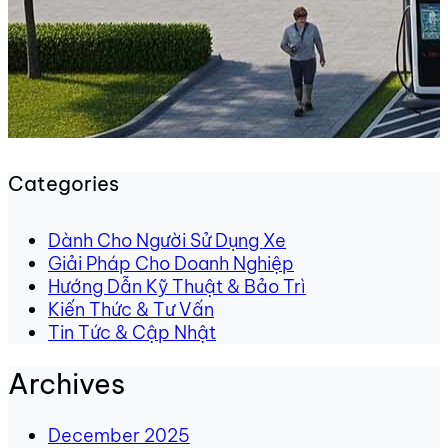
Categories
Dành Cho Người Sử Dụng Xe
Giải Pháp Cho Doanh Nghiệp
Hướng Dẫn Kỹ Thuật & Bảo Trì
Kiến Thức & Tư Vấn
Tin Tức & Cập Nhật
Archives
December 2025