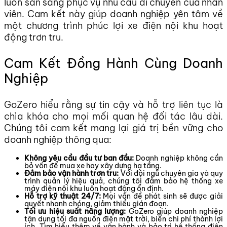
luôn sẵn sàng phục vụ nhu cầu di chuyển của nhân
viên. Cam kết này giúp doanh nghiệp yên tâm về
một chương trình phúc lợi xe điện nội khu hoạt
động trơn tru.
Cam Kết Đồng Hành Cùng Doanh
Nghiệp
GoZero hiểu rằng sự tin cậy và hỗ trợ liên tục là
chìa khóa cho mọi mối quan hệ đối tác lâu dài.
Chúng tôi cam kết mang lại giá trị bền vững cho
doanh nghiệp thông qua:
Không yêu cầu đầu tư ban đầu:
Doanh nghiệp không cần
bỏ vốn để mua xe hay xây dựng hạ tầng.
Đảm bảo vận hành trơn tru:
Với đội ngũ chuyên gia và quy
trình quản lý hiệu quả, chúng tôi đảm bảo hệ thống xe
máy điện nội khu luôn hoạt động ổn định.
Hỗ trợ kỹ thuật 24/7:
Mọi vấn đề phát sinh sẽ được giải
quyết nhanh chóng, giảm thiểu gián đoạn.
Tối ưu hiệu suất năng lượng:
GoZero giúp doanh nghiệp
tận dụng tối đa nguồn điện mặt trời, biến chi phí thành lợi
ích. Tìm hiểu thêm về vận hành và bảo trì hệ thống điện