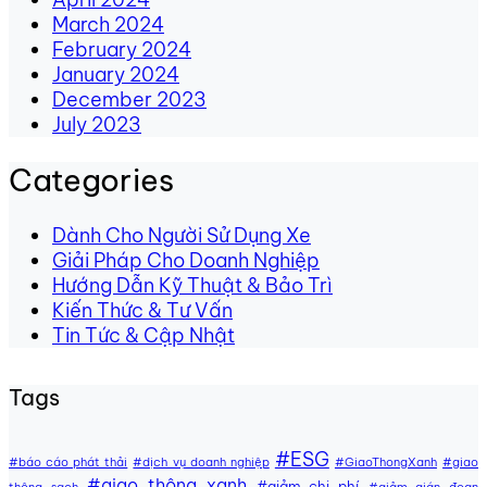
March 2024
February 2024
January 2024
December 2023
July 2023
Categories
Dành Cho Người Sử Dụng Xe
Giải Pháp Cho Doanh Nghiệp
Hướng Dẫn Kỹ Thuật & Bảo Trì
Kiến Thức & Tư Vấn
Tin Tức & Cập Nhật
Tags
#ESG
#báo cáo phát thải
#dịch vụ doanh nghiệp
#GiaoThongXanh
#giao
#giao thông xanh
#giảm chi phí
thông sạch
#giảm gián đoạn