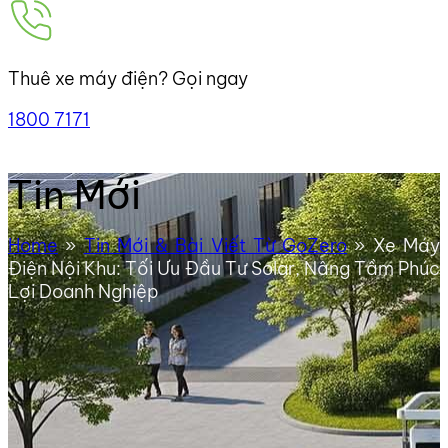
Thuê xe máy điện? Gọi ngay
1800 7171
Tin Mới
Home
»
Tin Mới & Bài Viết Từ GoZero
»
Xe Máy
Điện Nội Khu: Tối Ưu Đầu Tư Solar, Nâng Tầm Phúc
Lợi Doanh Nghiệp