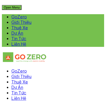
Open Menu
GoZero
Giới Thiệu
Thuê Xe
Dự Án
Tin Tức
Liên Hệ
GoZero
Giới Thiệu
Thuê Xe
Dự Án
Tin Tức
Liên Hệ