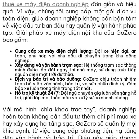
thuê xe máy điện doanh nghiệp
đơn giản và hiệu
quả. Vì vậy, chúng tôi cung cấp một gói dịch vụ
toàn diện, giúp doanh nghiệp không cần bận tâm
về việc đầu tư ban đầu hay quản lý vận hành phức
tạp. Giải pháp xe máy điện nội khu của GoZero
bao gồm:
Cung cấp xe máy điện chất lượng:
Đội xe hiện đại, an
toàn, phù hợp với nhu cầu di chuyển trong khu công
nghiệp.
Xây dựng và vận hành trạm sạc:
Hệ thống trạm sạc thông
minh được lắp đặt ngay tại nhà máy, sử dụng trực tiếp
nguồn điện mặt trời dư thừa.
Dịch vụ bảo trì và bảo dưỡng:
GoZero chịu trách nhiệm
toàn bộ việc vận hành, bảo trì, và sửa chữa định kỳ, đảm
bảo xe luôn trong tình trạng tốt nhất.
Hỗ trợ kỹ thuật 24/7:
Đội ngũ chuyên gia luôn sẵn sàng hỗ
trợ, giải đáp mọi thắc mắc và xử lý sự cố nhanh chóng.
Với mô hình “chìa khóa trao tay”, doanh nghiệp
hoàn toàn không cần đầu tư thêm chi phí mua xe
hay xây dựng hạ tầng sạc. GoZero sẽ quản lý mọi
khía cạnh, từ việc cung cấp phương tiện, hạ tầng
đến vận hành và bảo trì. Điều này giúp doanh