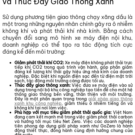
và Thúc Đẩy Giao Thông Xanh
Sử dụng phương tiện giao thông chạy xăng dầu là
một trong những nguyên nhân chính gây ra ô nhiễm
không khí và phát thải khí nhà kính. Bằng cách
chuyển đổi sang mô hình xe máy điện nội khu,
doanh nghiệp có thể tạo ra tác động tích cực
đáng kể đến môi trường:
Giảm phát thải khí CO2:
Xe máy điện không phát thải trực
tiếp khí CO2 trong quá trình vận hành, góp phần giảm
đáng kể lượng khí thải gây hiệu ứng nhà kính của doanh
nghiệp. Đặc biệt khi nguồn điện sạc đến từ điện mặt trời
sạch, tác động môi trường càng được tối ưu.
Thúc đẩy giao thông xanh:
Việc đưa xe máy điện vào sử
dụng trong nội bộ khu công nghiệp tạo tiền đề cho một hệ
thống giao thông bền vững, thân thiện với môi trường.
Đây là một phần quan trọng trong
giải pháp giao thông
xanh khu công nghiệp
, giảm thiểu ô nhiễm tiếng ồn và
không khí tại nơi làm việc.
Phù hợp với mục tiêu giảm phát thải quốc gia:
Việt Nam
đang cam kết mạnh mẽ trong việc giảm phát thải carbon
và hướng tới mục tiêu Net Zero. Việc các doanh nghiệp
tiên phong áp dụng giải pháp xanh như GoZero là hành
động thiết thực, đồng hành cùng định hướng chung của
đất nước.