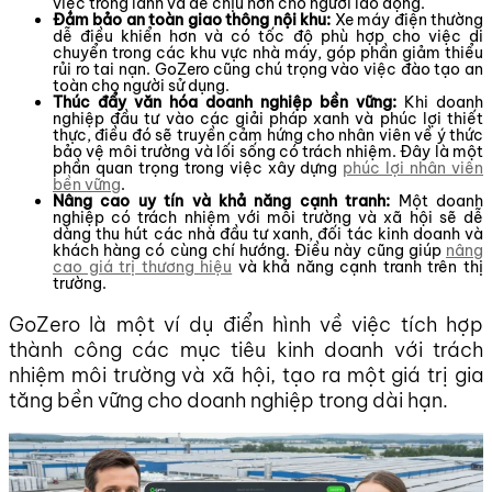
việc trong lành và dễ chịu hơn cho người lao động.
Đảm bảo an toàn giao thông nội khu:
Xe máy điện thường
dễ điều khiển hơn và có tốc độ phù hợp cho việc di
chuyển trong các khu vực nhà máy, góp phần giảm thiểu
rủi ro tai nạn. GoZero cũng chú trọng vào việc đào tạo an
toàn cho người sử dụng.
Thúc đẩy văn hóa doanh nghiệp bền vững:
Khi doanh
nghiệp đầu tư vào các giải pháp xanh và phúc lợi thiết
thực, điều đó sẽ truyền cảm hứng cho nhân viên về ý thức
bảo vệ môi trường và lối sống có trách nhiệm. Đây là một
phần quan trọng trong việc xây dựng
phúc lợi nhân viên
bền vững
.
Nâng cao uy tín và khả năng cạnh tranh:
Một doanh
nghiệp có trách nhiệm với môi trường và xã hội sẽ dễ
dàng thu hút các nhà đầu tư xanh, đối tác kinh doanh và
khách hàng có cùng chí hướng. Điều này cũng giúp
nâng
cao giá trị thương hiệu
và khả năng cạnh tranh trên thị
trường.
GoZero là một ví dụ điển hình về việc tích hợp
thành công các mục tiêu kinh doanh với trách
nhiệm môi trường và xã hội, tạo ra một giá trị gia
tăng bền vững cho doanh nghiệp trong dài hạn.