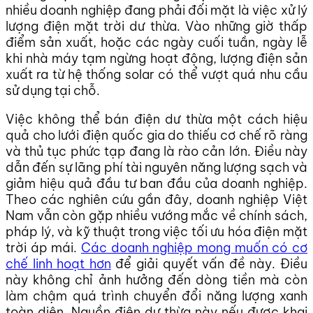
nhiều doanh nghiệp đang phải đối mặt là việc xử lý
lượng điện mặt trời dư thừa. Vào những giờ thấp
điểm sản xuất, hoặc các ngày cuối tuần, ngày lễ
khi nhà máy tạm ngừng hoạt động, lượng điện sản
xuất ra từ hệ thống solar có thể vượt quá nhu cầu
sử dụng tại chỗ.
Việc không thể bán điện dư thừa một cách hiệu
quả cho lưới điện quốc gia do thiếu cơ chế rõ ràng
và thủ tục phức tạp đang là rào cản lớn. Điều này
dẫn đến sự lãng phí tài nguyên năng lượng sạch và
giảm hiệu quả đầu tư ban đầu của doanh nghiệp.
Theo các nghiên cứu gần đây, doanh nghiệp Việt
Nam vẫn còn gặp nhiều vướng mắc về chính sách,
pháp lý, và kỹ thuật trong việc tối ưu hóa điện mặt
trời áp mái.
Các doanh nghiệp mong muốn có cơ
chế linh hoạt hơn
để giải quyết vấn đề này. Điều
này không chỉ ảnh hưởng đến dòng tiền mà còn
làm chậm quá trình chuyển đổi năng lượng xanh
toàn diện. Nguồn điện dư thừa này nếu được khai