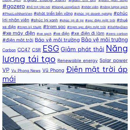
#gozero
#hỗ trợ tận nơi
#NangLuongSach
#nhân viên
#năng lượng sạch
#phúc
#phát triển bền vững
#PhucLoiNhanVien
#phúc lợi doanh nghiệp
lợi nhân viên
#phúc lợi xanh
#thuê
#phúc lợi đi lại
#sạc điện mặt trời
#trạm sạc
xe điện
#trạm kỹ thuật
#trạm sạc điện mặt trời
#XeMayDien
#xe máy điện
#xe điện đi làm
#xe điện
#xe sạch
#zero carbon
Bảo vệ môi trường
Báo vệ môi trường
#điện mặt trời
Năng
ESG
Giảm phát thải
CC47
CSR
Carbon
lượng tái tạo
Solar power
Renewable energy
Điện mặt trời áp
VP
Vũ Phong
Vu Phong News
mái